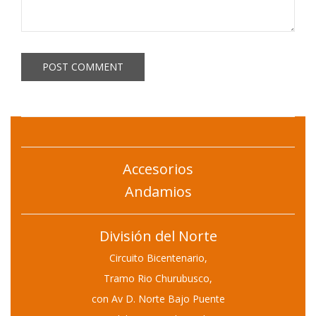
Accesorios
Andamios
División del Norte
Circuito Bicentenario,
Tramo Rio Churubusco,
con Av D. Norte Bajo Puente