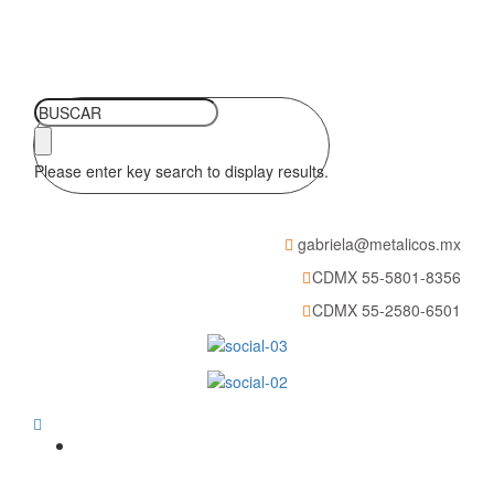
Please enter key search to display results.
gabriela@metalicos.mx
CDMX 55-5801-8356
CDMX 55-2580-6501
Silleria