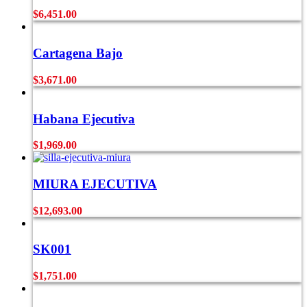
$
6,451.00
Cartagena Bajo
$
3,671.00
Habana Ejecutiva
$
1,969.00
MIURA EJECUTIVA
$
12,693.00
SK001
$
1,751.00