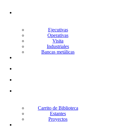
Silleria
Ejecutivas
Operativas
Visita
Industriales
Bancas metálicas
Lockers
Archiveros
Gabinetes
Racks
Carrito de Biblioteca
Estantes
Proyectos
Escritorios