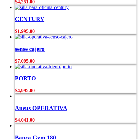
$
4,251.00
CENTURY
$
1,995.00
sense cajero
$
7,095.00
PORTO
$
4,995.00
Aneus OPERATIVA
$
4,041.00
Banca Gym 180