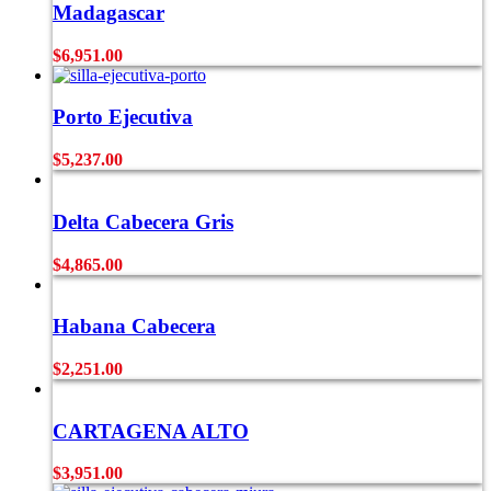
Madagascar
$
6,951.00
Porto Ejecutiva
$
5,237.00
Delta Cabecera Gris
$
4,865.00
Habana Cabecera
$
2,251.00
CARTAGENA ALTO
$
3,951.00