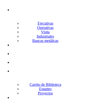
Silleria
Ejecutivas
Operativas
Visita
Industriales
Bancas metálicas
Lockers
Archiveros
Gabinetes
Racks
Carrito de Biblioteca
Estantes
Proyectos
Escritorios