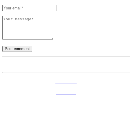
Accesorios
Andamios
División del Norte
Circuito Bicentenario,