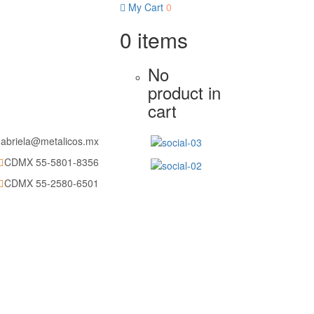
DMX 55-5801-8356
My Cart
0
0
items
No
product in
cart
abriela@metalicos.mx
CDMX 55-5801-8356
CDMX 55-2580-6501