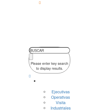
Lun - Sab 10:00-
19:00
Please enter key search
to display results.
Silleria
Ejecutivas
Operativas
Visita
Industriales