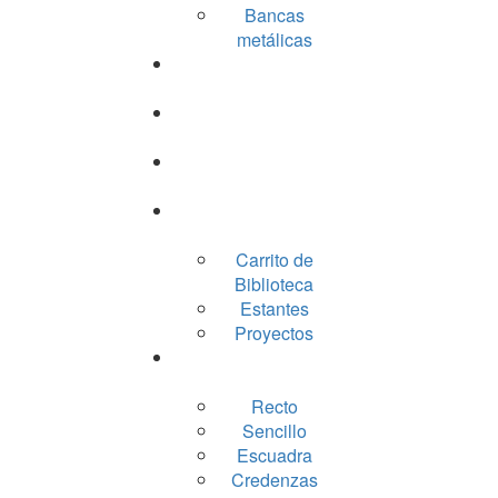
Bancas
metálicas
Lockers
Archiveros
Gabinetes
Racks
Carrito de
Biblioteca
Estantes
Proyectos
Escritorios
Recto
Sencillo
Escuadra
Credenzas