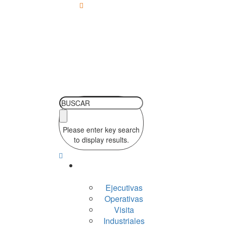
Lun - Sab 10:00-
19:00
Please enter key search
to display results.
Silleria
Ejecutivas
Operativas
Visita
Industriales