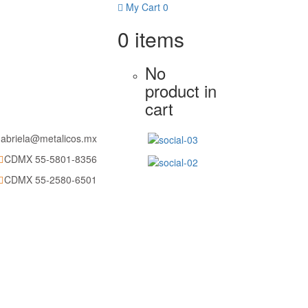
DMX 55-5801-8356
My Cart
0
0
items
No
product in
cart
abriela@metalicos.mx
CDMX 55-5801-8356
CDMX 55-2580-6501