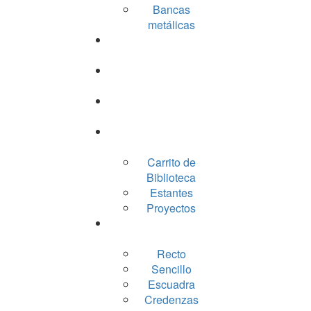
Bancas
metálicas
Lockers
Archiveros
Gabinetes
Racks
Carrito de
Biblioteca
Estantes
Proyectos
Escritorios
Recto
Sencillo
Escuadra
Credenzas