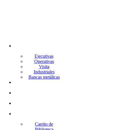
Silleria
Ejecutivas
Operativas
Visita
Industriales
Bancas metálicas
Lockers
Archiveros
Gabinetes
Racks
Carrito de
Biblioteca