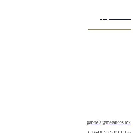
Lun - Sab 10:00- 19:00
(55) 4054 7143
CDMX 55-2580-6501
gabriela@metalicos.mx
CDMX 55-5801-8356