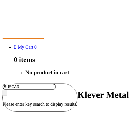
CDMX 55-5801-8356
My Cart
0
0
items
No product in cart
Klever Metal
Please enter key search to display results.