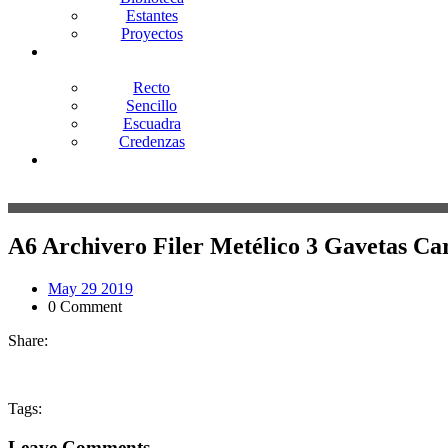
Estantes
Proyectos
Escritorios
Recto
Sencillo
Escuadra
Credenzas
Contacto
A6 Archivero Filer Metélico 3 Gavetas 
May 29 2019
0 Comment
Share:
Tags:
Leave Comments