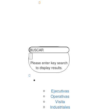
Lun - Sab 10:00-
19:00
Please enter key search
to display results.
Silleria
Ejecutivas
Operativas
Visita
Industriales