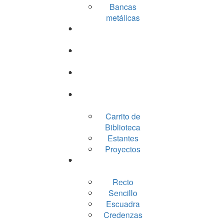
Bancas
metálicas
Lockers
Archiveros
Gabinetes
Racks
Carrito de
Biblioteca
Estantes
Proyectos
Escritorios
Recto
Sencillo
Escuadra
Credenzas