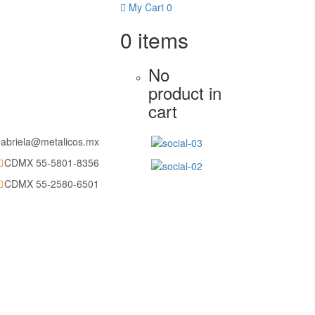
DMX 55-5801-8356
My Cart
0
0
items
No
product in
cart
abriela@metalicos.mx
CDMX 55-5801-8356
CDMX 55-2580-6501