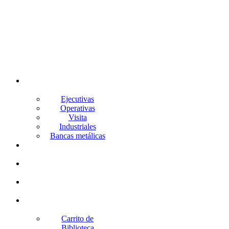
Silleria
Ejecutivas
Operativas
Visita
Industriales
Bancas metálicas
Lockers
Archiveros
Gabinetes
Racks
Carrito de
Biblioteca