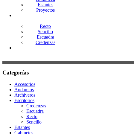
Estantes
Proyectos
Escritorios
Recto
Sencillo
Escuadra
Credenzas
Contacto
Categorías
Accesorios
Andamios
Archiveros
Escritorios
Credenzas
Escuadra
Recto
Sencillo
Estantes
Gabinetes