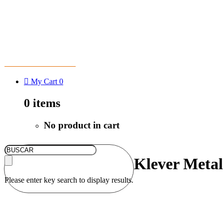
CDMX 55-5801-8356
My Cart
0
0
items
No product in cart
Klever Metal
Please enter key search to display results.