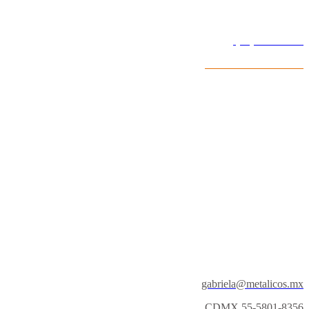
Lun - Sab 10:00- 19:00
(55) 4054 7143
CDMX 55-2580-6501
gabriela@metalicos.mx
CDMX 55-5801-8356