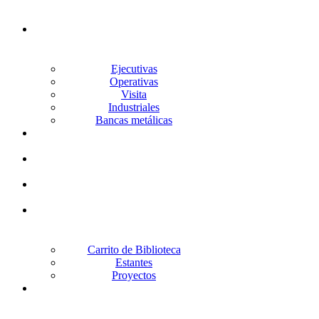
Silleria
Ejecutivas
Operativas
Visita
Industriales
Bancas metálicas
Lockers
Archiveros
Gabinetes
Racks
Carrito de Biblioteca
Estantes
Proyectos
Escritorios