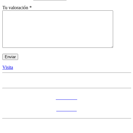
Tu valoración
*
Visita
Accesorios
Andamios
División del Norte