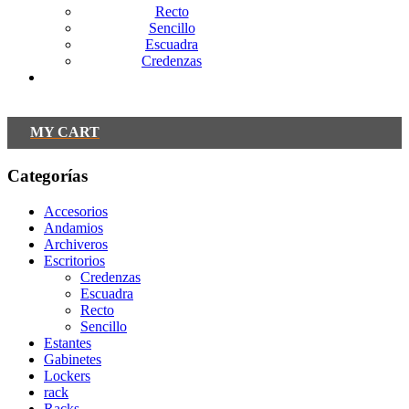
Recto
Sencillo
Escuadra
Credenzas
Contacto
MY CART
Categorías
Accesorios
Andamios
Archiveros
Escritorios
Credenzas
Escuadra
Recto
Sencillo
Estantes
Gabinetes
Lockers
rack
Racks